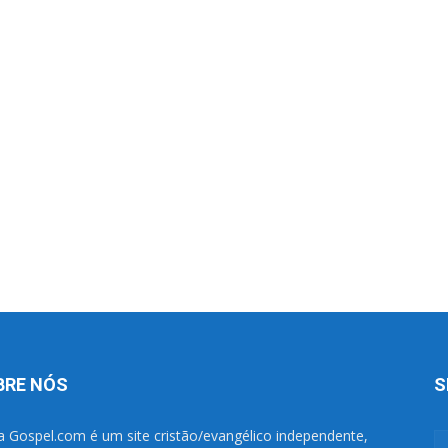
BRE NÓS
S
a Gospel.com é um site cristão/evangélico independente,