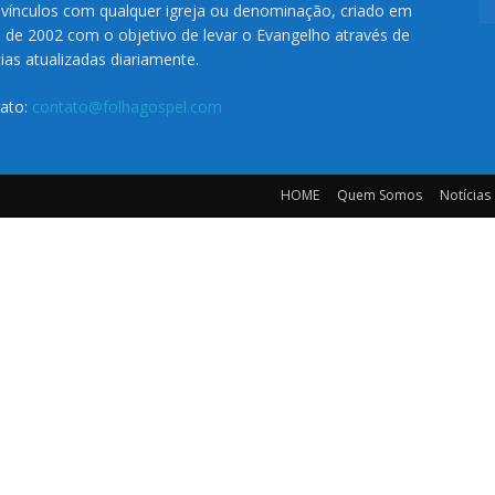
vínculos com qualquer igreja ou denominação, criado em
o de 2002 com o objetivo de levar o Evangelho através de
cias atualizadas diariamente.
ato:
contato@folhagospel.com
HOME
Quem Somos
Notícias