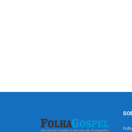
SO
Folh