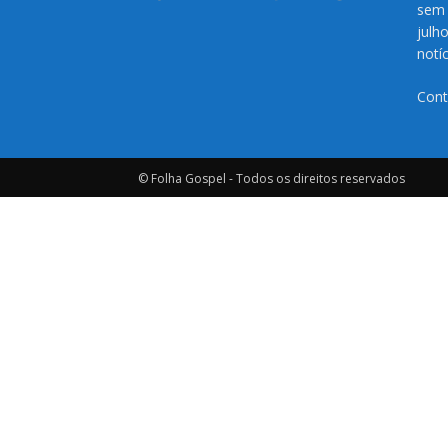
sem 
julh
notí
Cont
© Folha Gospel - Todos os direitos reservados