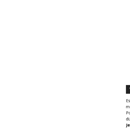
Es
m
Po
d
J