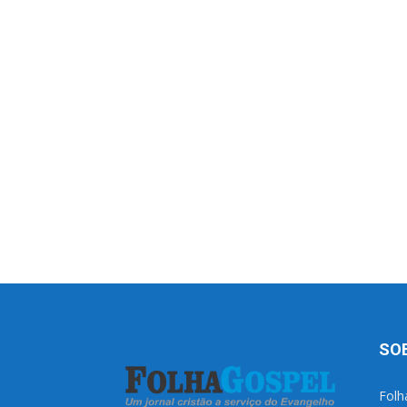
SO
Folh