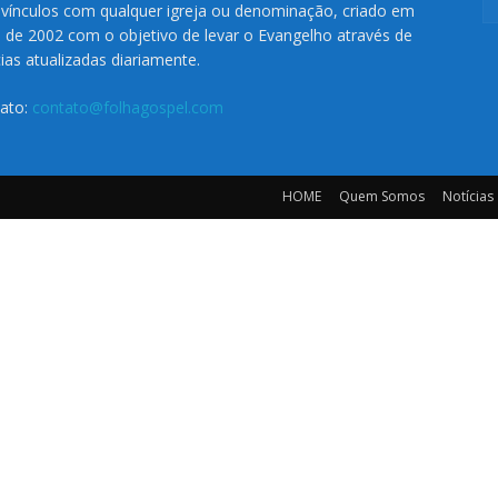
vínculos com qualquer igreja ou denominação, criado em
o de 2002 com o objetivo de levar o Evangelho através de
cias atualizadas diariamente.
ato:
contato@folhagospel.com
HOME
Quem Somos
Notícias