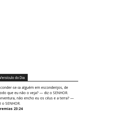
Versículo do Dia
conder-se-ia alguém em esconderijos, de
odo que eu não o veja? — diz o SENHOR.
rventura, não encho eu os céus e a terra? —
iz o SENHOR.
eremias 23:24