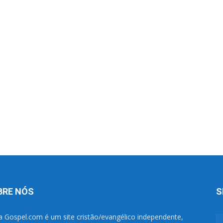
BRE NÓS
S
a Gospel.com é um site cristão/evangélico independente,