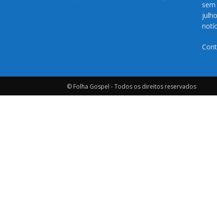
sem 
julh
notí
Cont
© Folha Gospel - Todos os direitos reservados