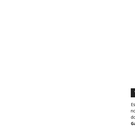
Es
no
do
G