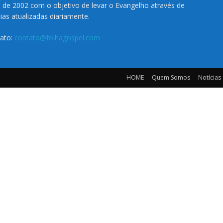
o de 2002 com o objetivo de levar o Evangelho através de
cias atualizadas diariamente.
ato:
contato@folhagospel.com
HOME
Quem Somos
Notícias