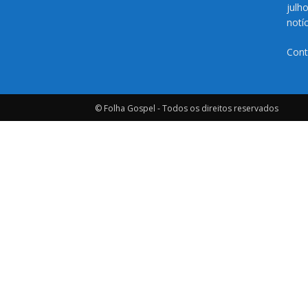
julh
notí
Cont
© Folha Gospel - Todos os direitos reservados