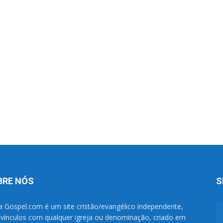
BRE NÓS
S
a Gospel.com é um site cristão/evangélico independente,
vínculos com qualquer igreja ou denominação, criado em