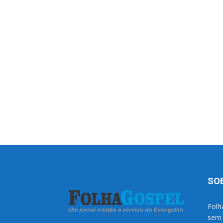
SO
Folh
sem 