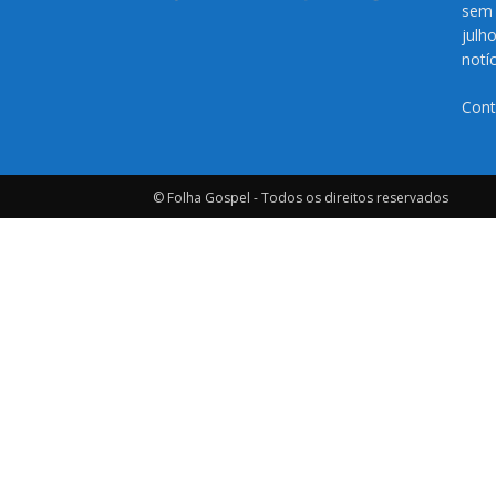
sem 
julh
notí
Cont
© Folha Gospel - Todos os direitos reservados