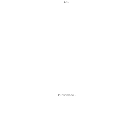
Ads
- Publicidade -