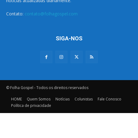
notícias atualizadas diariamente.
Contato:
contato@folhagospel.com
SIGA-NOS
© Folha Gospel - Todos os direitos reservados
HOME
Quem Somos
Notícias
Colunistas
Fale Conosco
Política de privacidade