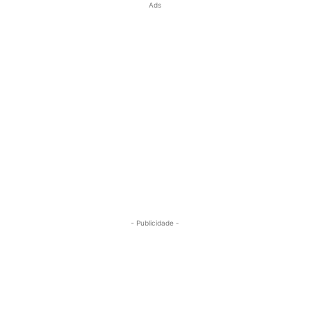
Ads
- Publicidade -