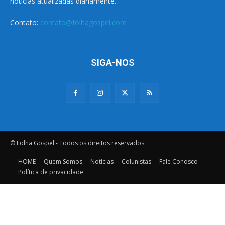
notícias atualizadas diariamente.
Contato:
contato@folhagospel.com
SIGA-NOS
© Folha Gospel - Todos os direitos reservados
HOME
Quem Somos
Notícias
Colunistas
Fale Conosco
Política de privacidade