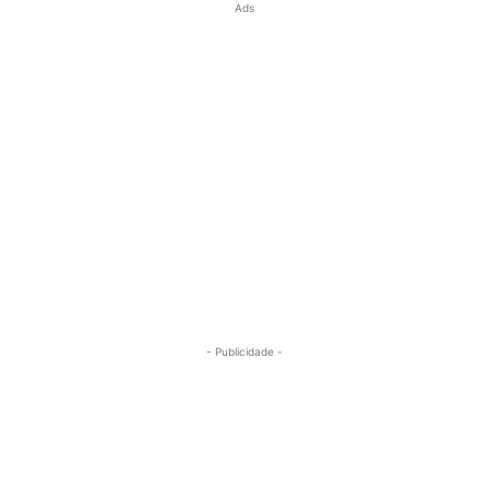
Ads
- Publicidade -