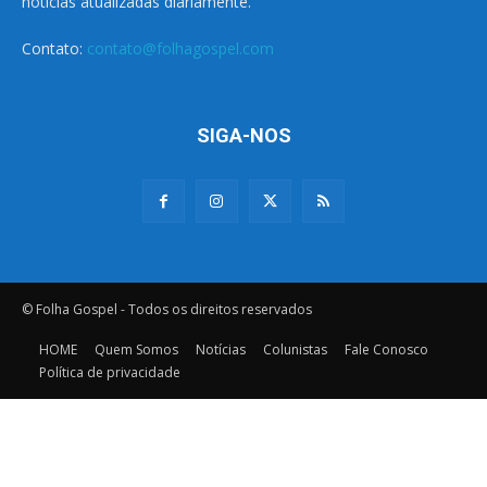
notícias atualizadas diariamente.
Contato:
contato@folhagospel.com
SIGA-NOS
© Folha Gospel - Todos os direitos reservados
HOME
Quem Somos
Notícias
Colunistas
Fale Conosco
Política de privacidade