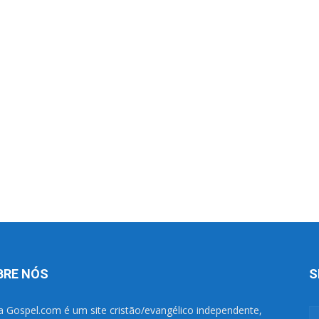
BRE NÓS
S
a Gospel.com é um site cristão/evangélico independente,