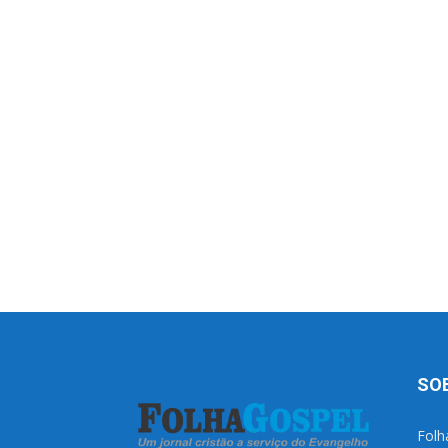
SO
Folh