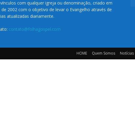
vínculos com qualquer igreja ou denominação, criado em
o de 2002 com o objetivo de levar o Evangelho através de
cias atualizadas diariamente.
ato:
contato@folhagospel.com
HOME
Quem Somos
Notícias