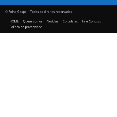
© Folha Gospel - Todos os direitos reservados
HOME
Quem Somos
Notícias
Colunistas
Fale Conosco
Política de privacidade