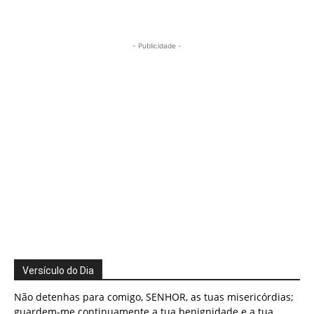
- Publicidade -
Versículo do Dia
Não detenhas para comigo, SENHOR, as tuas misericórdias;
guardem-me continuamente a tua benignidade e a tua