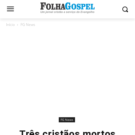
Início
FG News
FG News
Três cristãos mortos