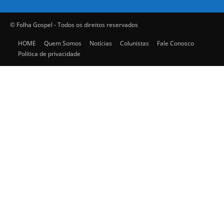
© Folha Gospel - Todos os direitos reservados
HOME
Quem Somos
Notícias
Colunistas
Fale Conosco
Política de privacidade