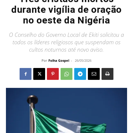
durante vigília de oração
no oeste da Nigéria
O Conselho do Governo Local de Ekiti solicitou a
todos os líderes religiosos que suspendam os
cultos noturnos até novo aviso.
Por
Folha Gospel
-
26/05/2026