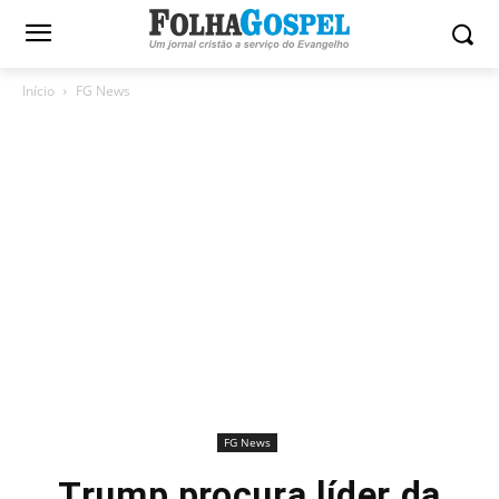
Início
FG News
FG News
Trump procura líder da