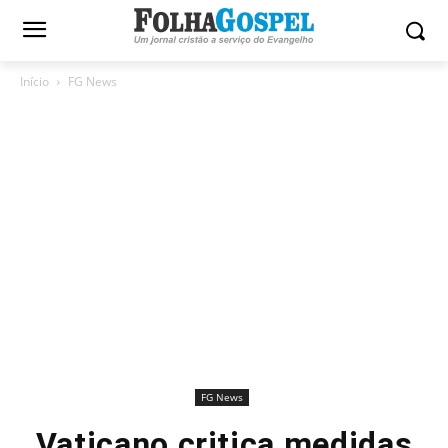
Início
FG News
FG News
Vaticano critica medidas