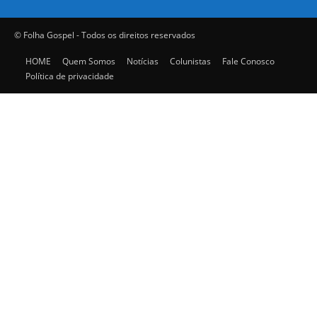
© Folha Gospel - Todos os direitos reservados
HOME
Quem Somos
Notícias
Colunistas
Fale Conosco
Política de privacidade