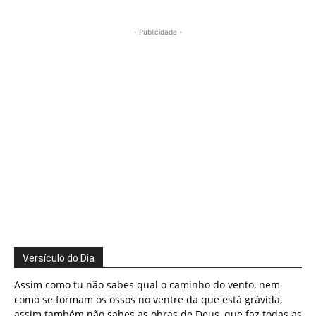
- Publicidade -
Versículo do Dia
Assim como tu não sabes qual o caminho do vento, nem
como se formam os ossos no ventre da que está grávida,
assim também não sabes as obras de Deus, que faz todas as