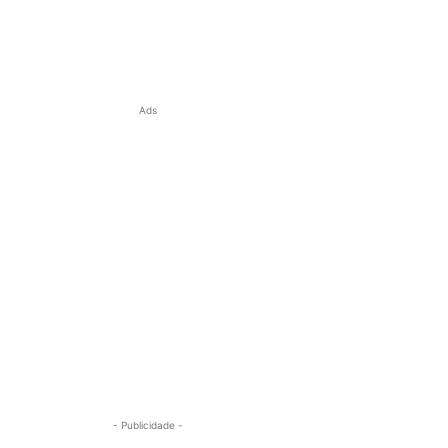
Ads
- Publicidade -