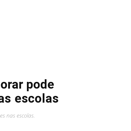
 orar pode
as escolas
es nas escolas.