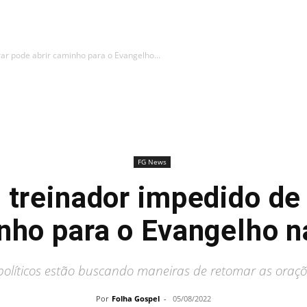
rar pode abrir caminho para o Evangelho...
FG News
e treinador impedido de
inho para o Evangelho n
olíticos estão buscando maneiras de retomar as oraçõ
Por
Folha Gospel
-
05/08/2022