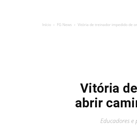
Início
FG News
Vitória de treinador impedido de o
Vitória d
abrir cam
Educadores e p