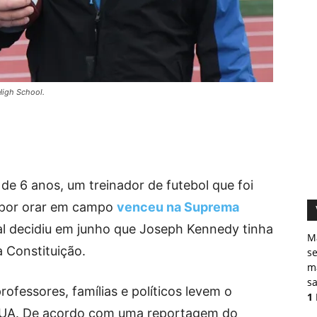
High School.
 de 6 anos, um treinador de futebol que foi
a por orar em campo
venceu na Suprema
nal decidiu em junho que Joseph Kennedy tinha
M
a Constituição.
s
ma
sa
ofessores, famílias e políticos levem o
1
 EUA. De acordo com uma reportagem do