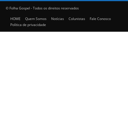
© Folha Gospel - Todos os direitos reservados
HOME
Quem Somos
Notícias
Colunistas
Fale Conosco
Política de privacidade