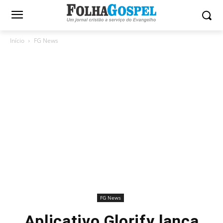
Início
FG News
FG News
Aplicativo Glorify lança