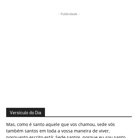
- Publicidade -
Versículo do Dia
Mas, como é santo aquele que vos chamou, sede vós
também santos em toda a vossa maneira de viver,
porquanto escrito está: Sede santos, porque eu sou santo.