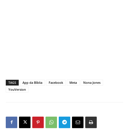
TAGS
App da Bíblia
Facebook
Meta
Nona Jones
YouVersion