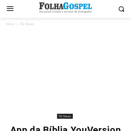
Início
FG News
FG News
App da Bíblia YouVersion