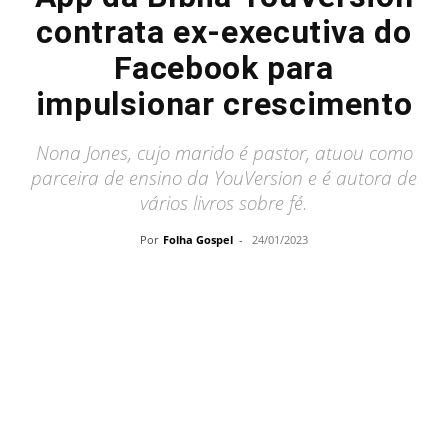
contrata ex-executiva do
Facebook para
impulsionar crescimento
Nona Jones, cujo marido é pastor, atuou como
parceira de ensino da YouVersion e é autora de
vários livros sobre fé.
Por
Folha Gospel
-
24/01/2023