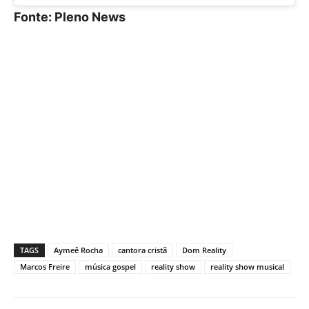
Fonte: Pleno News
TAGS
Aymeê Rocha
cantora cristã
Dom Reality
Marcos Freire
música gospel
reality show
reality show musical