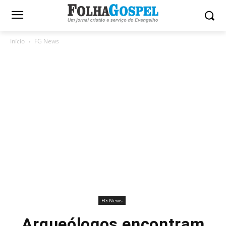
Início
FG News
FG News
Arqueólogos encontram