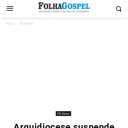
Início
FG News
FG News
Arquidiocese suspende