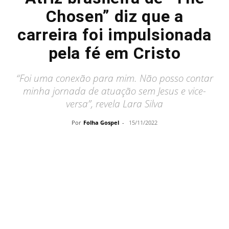
Chosen” diz que a
carreira foi impulsionada
pela fé em Cristo
“Foi uma conexão para mim. Não posso contar
minha jornada de atuação sem Jesus e vice-
versa”, revela Lara Silva
Por
Folha Gospel
-
15/11/2022