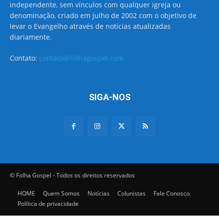
independente, sem vínculos com qualquer igreja ou
denominação, criado em julho de 2002 com o objetivo de
levar o Evangelho através de notícias atualizadas
diariamente.
Contato:
contato@folhagospel.com
SIGA-NOS
© Folha Gospel - Todos os direitos reservados
HOME
Quem Somos
Notícias
Colunistas
Fale Conosco
Política de privacidade