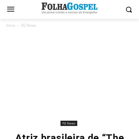
Início
FG News
FG News
Atriz brasileira de “The