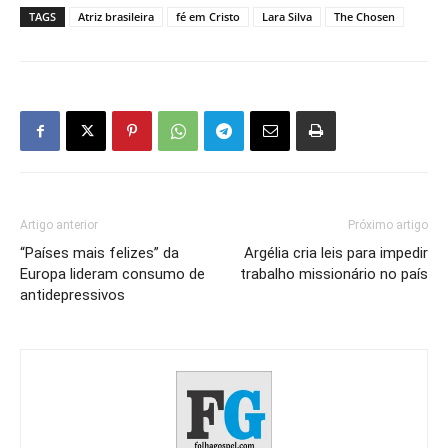
TAGS
Atriz brasileira
fé em Cristo
Lara Silva
The Chosen
Artigo anterior
Próximo artigo
“Países mais felizes” da
Argélia cria leis para impedir
Europa lideram consumo de
trabalho missionário no país
antidepressivos