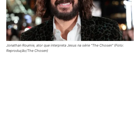
Jonathan Roumie, ator que interpreta Jesus na série "The Chosen" (Foto:
Reprodução/The Chosen)