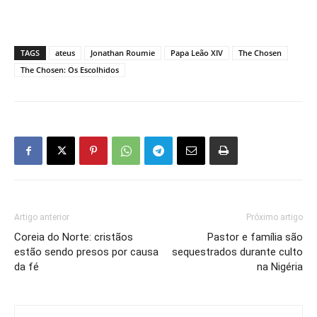
TAGS
ateus
Jonathan Roumie
Papa Leão XIV
The Chosen
The Chosen: Os Escolhidos
Artigo anterior
Próximo artigo
Coreia do Norte: cristãos
Pastor e família são
estão sendo presos por causa
sequestrados durante culto
da fé
na Nigéria