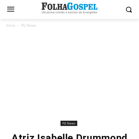
Início
FG News
FG News
Atriz Isabelle Drummond