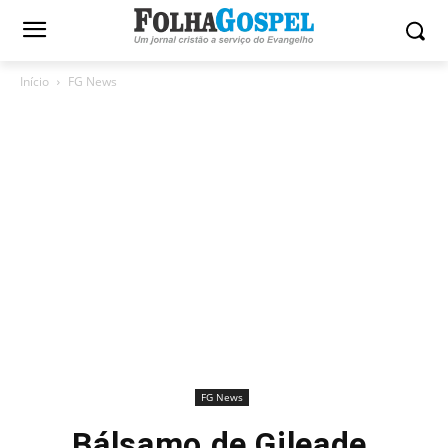
Início
FG News
FG News
Bálsamo de Gileade,