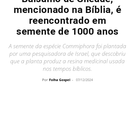
mencionado na Bíblia, é
reencontrado em
semente de 1000 anos
A semente da espécie Commiphora foi plantada
por uma pesquisadora de Israel, que descobriu
que a planta produz a resina medicinal usada
nos tempos bíblicos.
Por
Folha Gospel
-
07/12/2024