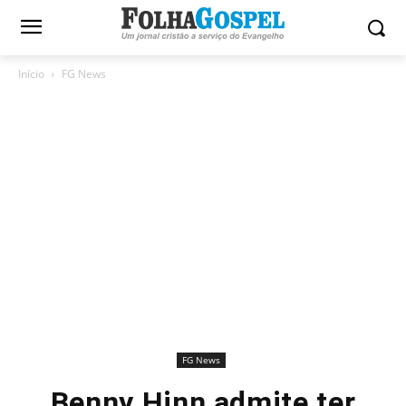
Início
FG News
FG News
Benny Hinn admite ter