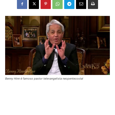
Benny Hinn é famoso pastor televangelista neopentecostal