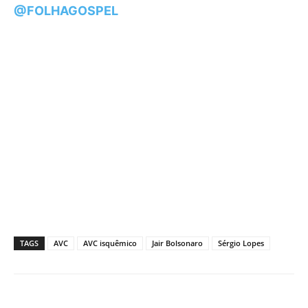
@FOLHAGOSPEL
TAGS
AVC
AVC isquêmico
Jair Bolsonaro
Sérgio Lopes