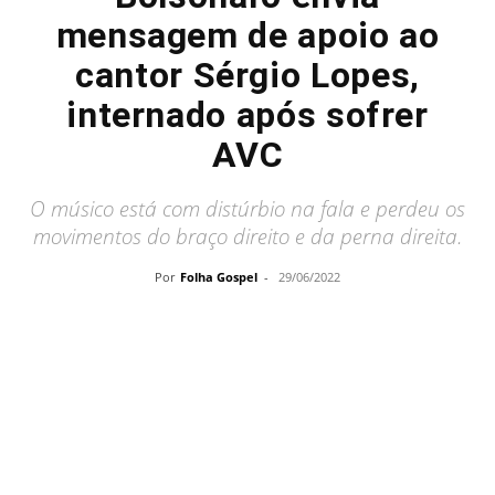
mensagem de apoio ao
cantor Sérgio Lopes,
internado após sofrer
AVC
O músico está com distúrbio na fala e perdeu os
movimentos do braço direito e da perna direita.
Por
Folha Gospel
-
29/06/2022