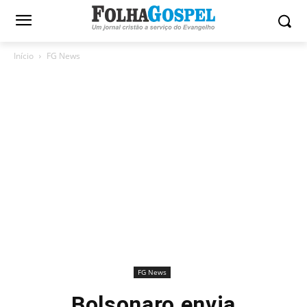
Início
FG News
FG News
Bolsonaro envia