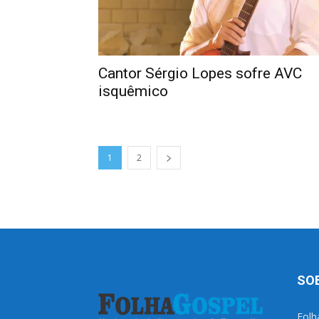
Cantor Sérgio Lopes sofre AVC
isquêmico
1
2
SO
Folh