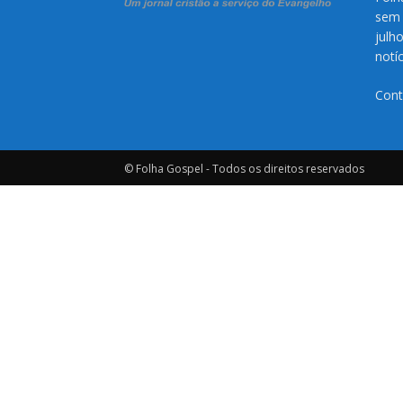
sem 
julh
notí
Cont
© Folha Gospel - Todos os direitos reservados