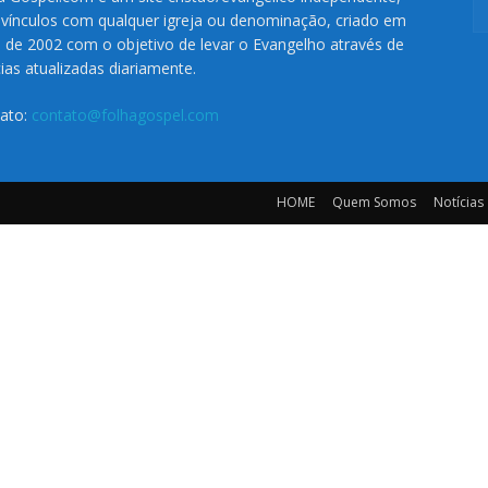
vínculos com qualquer igreja ou denominação, criado em
o de 2002 com o objetivo de levar o Evangelho através de
cias atualizadas diariamente.
ato:
contato@folhagospel.com
HOME
Quem Somos
Notícias