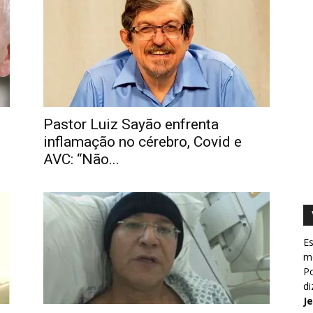
Pastor Luiz Sayão enfrenta
inflamação no cérebro, Covid e
AVC: “Não...
Es
m
Po
d
J