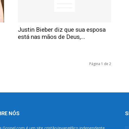
Justin Bieber diz que sua esposa
está nas mãos de Deus,...
Página 1 de 2
BRE NÓS
S
a Gospel.com é um site cristão/evangélico independente,