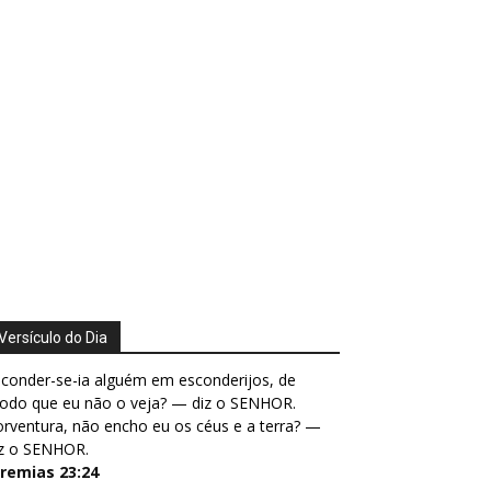
Versículo do Dia
conder-se-ia alguém em esconderijos, de
odo que eu não o veja? — diz o SENHOR.
rventura, não encho eu os céus e a terra? —
iz o SENHOR.
eremias 23:24