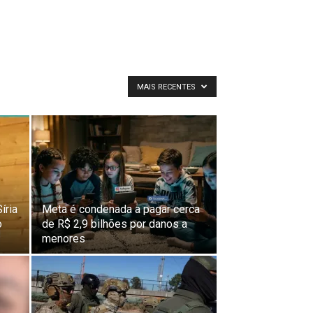
MAIS RECENTES
íria
Meta é condenada a pagar cerca
o
de R$ 2,9 bilhões por danos a
menores