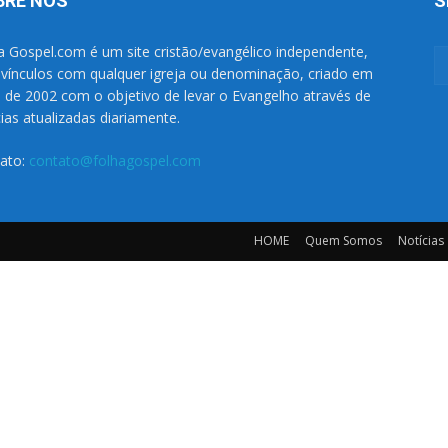
BRE NÓS
S
a Gospel.com é um site cristão/evangélico independente,
vínculos com qualquer igreja ou denominação, criado em
o de 2002 com o objetivo de levar o Evangelho através de
cias atualizadas diariamente.
ato:
contato@folhagospel.com
HOME
Quem Somos
Notícias