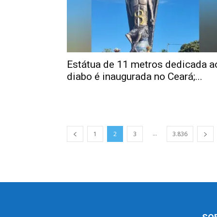
Estátua de 11 metros dedicada a
diabo é inaugurada no Ceará;...
...
1
2
3
3.836