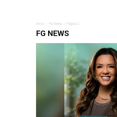
Início
FG News
Página 2
FG NEWS