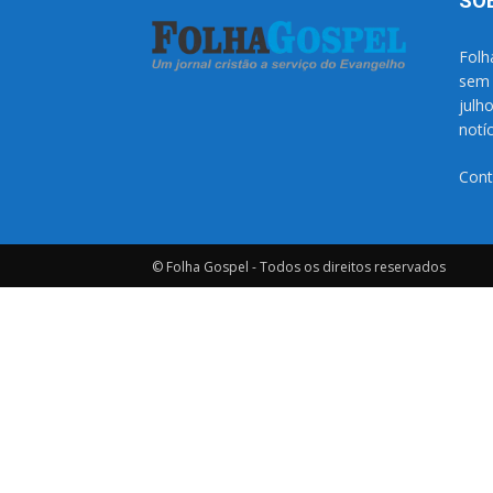
SO
Folh
sem 
julh
notí
Cont
© Folha Gospel - Todos os direitos reservados