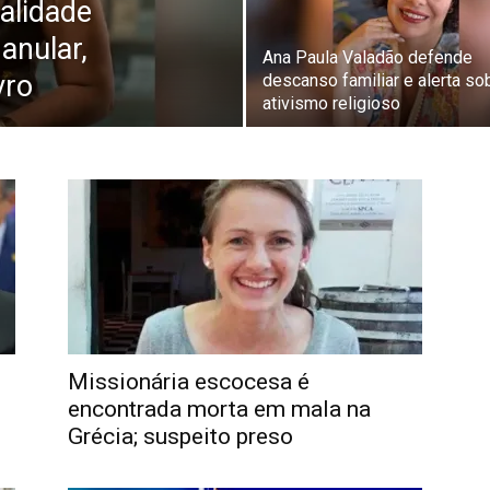
alidade
anular,
Ana Paula Valadão defende
vro
descanso familiar e alerta so
ativismo religioso
Missionária escocesa é
encontrada morta em mala na
Grécia; suspeito preso