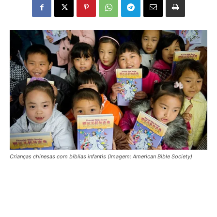
Crianças chinesas com bíblias infantis (Imagem: American Bible Society)