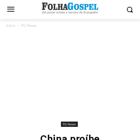
Início
FG News
FG News
China proíbe