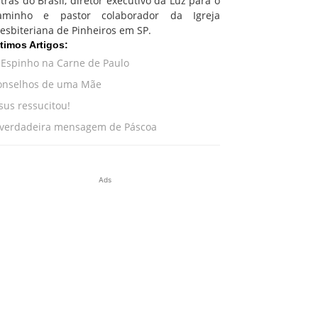
tras do Brasil, diretor executivo da Luz para o
aminho e pastor colaborador da Igreja
esbiteriana de Pinheiros em SP.
timos Artigos:
 Espinho na Carne de Paulo
onselhos de uma Mãe
sus ressucitou!
 verdadeira mensagem de Páscoa
Ads