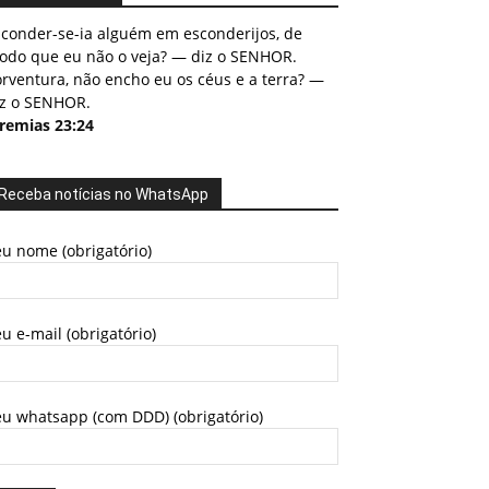
sconder-se-ia alguém em esconderijos, de
odo que eu não o veja? — diz o SENHOR.
rventura, não encho eu os céus e a terra? —
iz o SENHOR.
eremias 23:24
Receba notícias no WhatsApp
u nome (obrigatório)
u e-mail (obrigatório)
eu whatsapp (com DDD) (obrigatório)