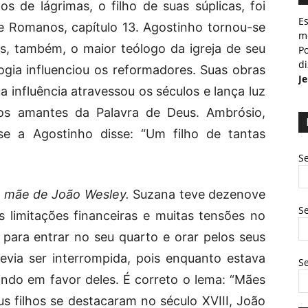
s de lágrimas, o filho de suas súplicas, foi
E
e Romanos, capítulo 13. Agostinho tornou-se
m
s, também, o maior teólogo da igreja de seu
Po
d
ogia influenciou os reformadores. Suas obras
J
ua influência atravessou os séculos e lança luz
os amantes da Palavra de Deus. Ambrósio,
-se a Agostinho disse: “Um filho de tantas
Se
a mãe de João Wesley.
Suzana teve dezenove
Se
 limitações financeiras e muitas tensões no
 para entrar no seu quarto e orar pelos seus
evia ser interrompida, pois enquanto estava
S
indo em favor deles. É correto o lema: “Mães
eus filhos se destacaram no século XVIII, João