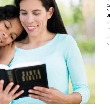
Le
C
Pr
Úl
O
C
Je
A