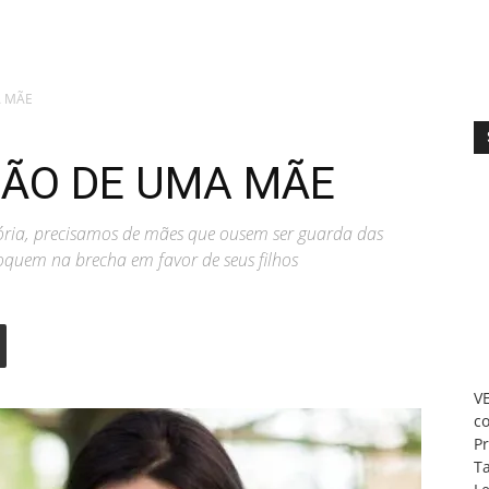
A MÃE
SÃO DE UMA MÃE
ória, precisamos de mães que ousem ser guarda das
loquem na brecha em favor de seus filhos
V
c
P
T