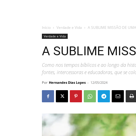
Início
Verdade e Vida
A SUBLIME MISSÃO DE UM
Verdade e Vida
A SUBLIME MIS
Como nos tempos bíblicos e ao longo da hist
fontes, intercessoras e educadoras, que se co
Por
Hernandes Dias Lopes
-
12/05/2024