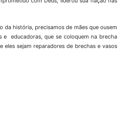
prometido com Deus, liderou sua nação nas
o da história, precisamos de mães que ousem
ras e educadoras, que se coloquem na brecha
ue eles sejam reparadores de brechas e vasos