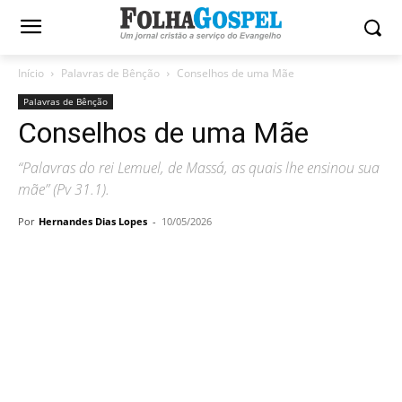
Início
Palavras de Bênção
Conselhos de uma Mãe
Palavras de Bênção
Conselhos de uma Mãe
“Palavras do rei Lemuel, de Massá, as quais lhe ensinou sua
mãe” (Pv 31.1).
Por
Hernandes Dias Lopes
-
10/05/2026