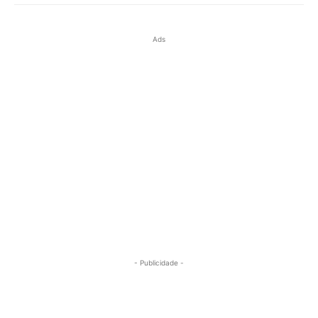
Ads
- Publicidade -