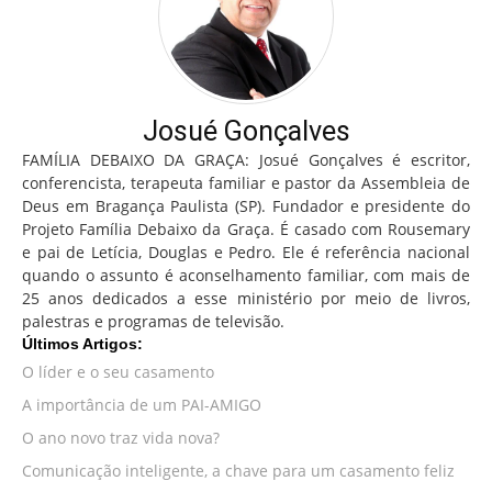
Josué Gonçalves
FAMÍLIA DEBAIXO DA GRAÇA: Josué Gonçalves é escritor,
conferencista, terapeuta familiar e pastor da Assembleia de
Deus em Bragança Paulista (SP). Fundador e presidente do
Projeto Família Debaixo da Graça. É casado com Rousemary
e pai de Letícia, Douglas e Pedro. Ele é referência nacional
quando o assunto é aconselhamento familiar, com mais de
25 anos dedicados a esse ministério por meio de livros,
palestras e programas de televisão.
Últimos Artigos:
O líder e o seu casamento
A importância de um PAI-AMIGO
O ano novo traz vida nova?
Comunicação inteligente, a chave para um casamento feliz