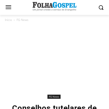
Início
FG News
FG News
Conselhos tutelares de