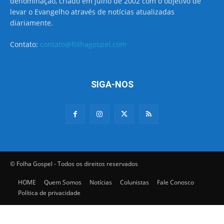
denominação, criado em julho de 2002 com o objetivo de
levar o Evangelho através de notícias atualizadas
diariamente.
Contato:
contato@folhagospel.com
SIGA-NOS
© Folha Gospel - Todos os direitos reservados
HOME
Quem Somos
Notícias
Colunistas
Fale Conosco
Política de privacidade