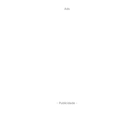
Ads
- Publicidade -