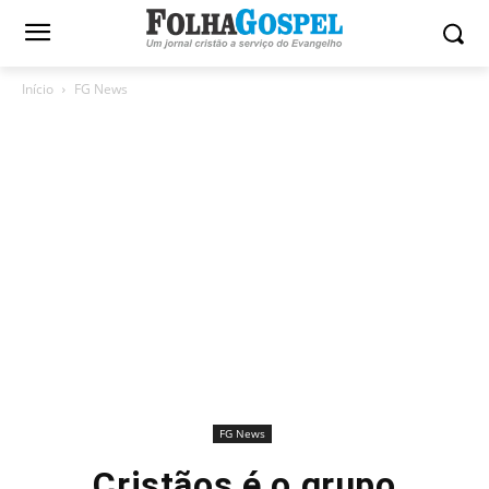
Início
FG News
FG News
Cristãos é o grupo