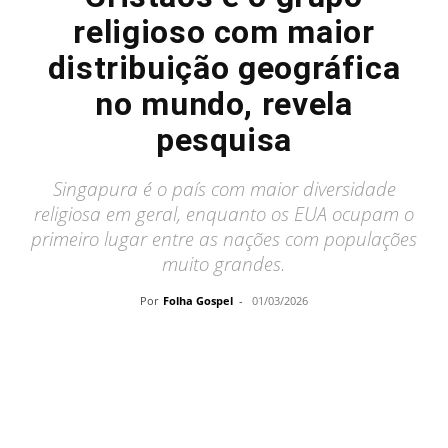
religioso com maior
distribuição geográfica
no mundo, revela
pesquisa
Singapura é o país com maior diversidade
religiosa em geral, enquanto os EUA ocupam o
primeiro lugar entre as nações com populações
muito grandes.
Por
Folha Gospel
-
01/03/2026