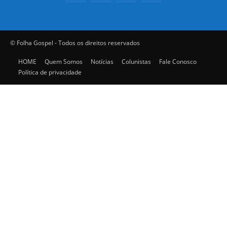
© Folha Gospel - Todos os direitos reservados
HOME
Quem Somos
Notícias
Colunistas
Fale Conosco
Política de privacidade