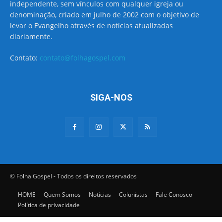
independente, sem vínculos com qualquer igreja ou
denominação, criado em julho de 2002 com o objetivo de
levar o Evangelho através de notícias atualizadas
diariamente.
Contato:
contato@folhagospel.com
SIGA-NOS
© Folha Gospel - Todos os direitos reservados
HOME
Quem Somos
Notícias
Colunistas
Fale Conosco
Política de privacidade