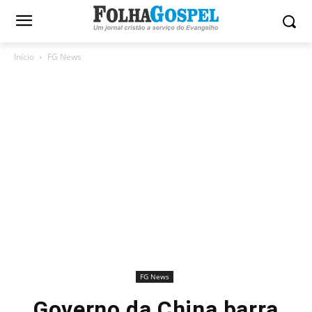
Início
FG News
FG News
Governo da China barra