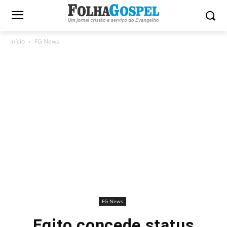
Início
FG News
FG News
Egito concede status