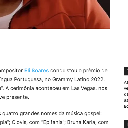
compositor
Eli Soares
conquistou o prêmio de
Língua Portuguesa, no Grammy Latino 2022,
A
”. A cerimônia aconteceu em Las Vegas, nos
v
d
ve presente.
as
Ec
os quatro grandes nomes da música gospel:
ia”; Clovis, com “Epifania”; Bruna Karla, com