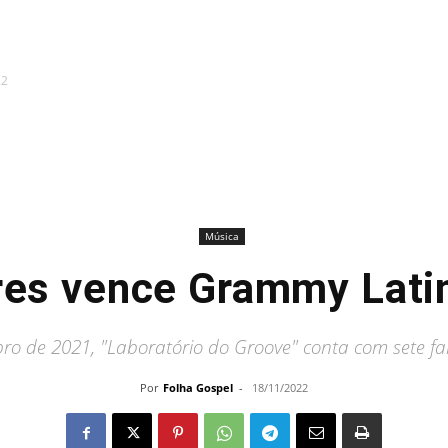
22
Música
ares vence Grammy Lati
o de 2021, "Laboratório do Groove" conta com sete faix
Por
Folha Gospel
-
18/11/2022