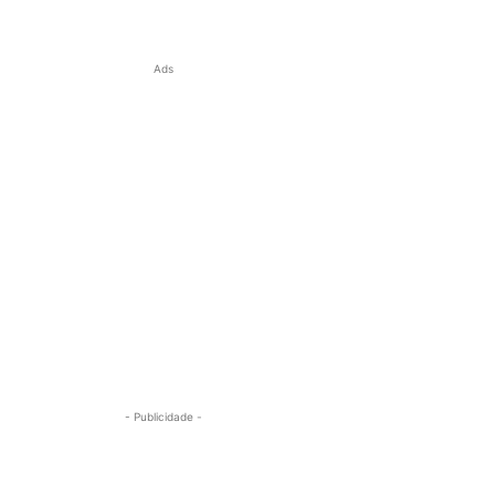
Ads
- Publicidade -