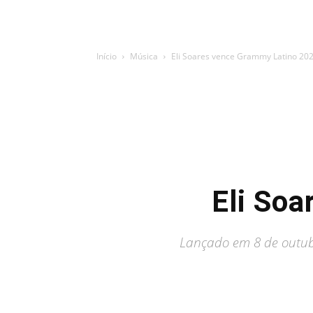
Início
Música
Eli Soares vence Grammy Latino 20
Eli So
Lançado em 8 de outubr