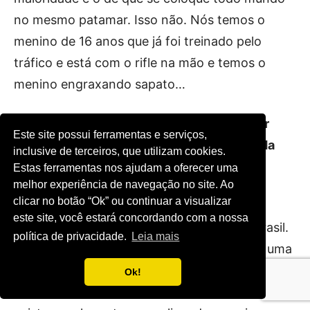
no mesmo patamar. Isso não. Nós temos o
menino de 16 anos que já foi treinado pelo
tráfico e está com o rifle na mão e temos o
menino engraxando sapato…
Por que a proposta de educação domiciliar
Este site possui ferramentas e serviços,
está sendo tratada na forma de uma Medida
inclusive de terceiros, que utilizam cookies.
Provisória e não como um projeto de lei?
Estas ferramentas nos ajudam a oferecer uma
melhor experiência de navegação no site. Ao
clicar no botão “Ok” ou continuar a visualizar
A resposta é muito simples. Temos muitas
este site, você estará concordando com a nossa
famílias aplicando o ensino domiciliar no Brasil.
política de privacidade.
Leia mais
E elas estão na ilegalidade porque não tem uma
lei que as proteja. Inclusive, há famílias
Ok!
respondendo a processos. Essas famílias