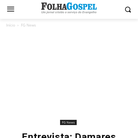
Início
FG News
FG News
Entrevista: Damares