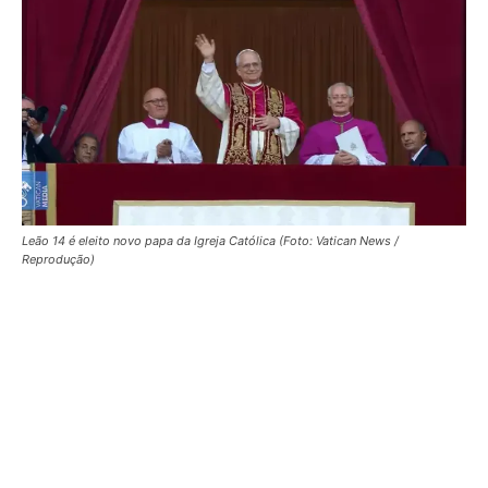
Leão 14 é eleito novo papa da Igreja Católica (Foto: Vatican News /
Reprodução)