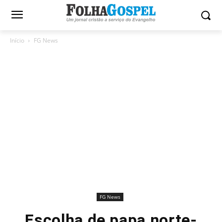
Início
FG News
FG News
Escolha de papa norte-