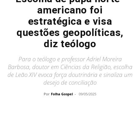
americano foi
estratégica e visa
questões geopolíticas,
diz teólogo
Para o teólogo e professor Adriel Moreira
Barbosa, doutor em Ciências da Religião, escolha
de Leão XIV evoca força doutrinária e sinaliza um
desejo de conciliação
Por
Folha Gospel
-
09/05/2025