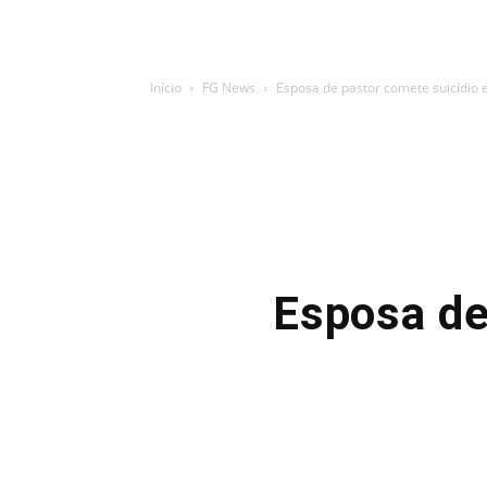
Início
FG News
Esposa de pastor comete suicídio e
Esposa de