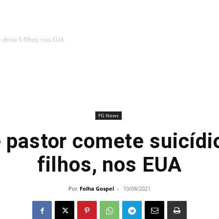
 deixa 5 filhos, nos EUA
FG News
 pastor comete suicídio
filhos, nos EUA
Por
Folha Gospel
-
10/08/2021