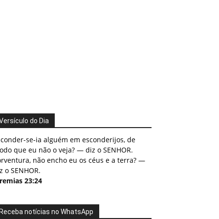
Versículo do Dia
sconder-se-ia alguém em esconderijos, de
odo que eu não o veja? — diz o SENHOR.
rventura, não encho eu os céus e a terra? —
iz o SENHOR.
eremias 23:24
Receba notícias no WhatsApp