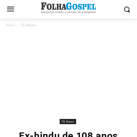
Início
FG News
FG News
Ex-hindu de 108 anos