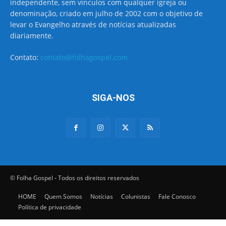
independente, sem vínculos com qualquer igreja ou
denominação, criado em julho de 2002 com o objetivo de
levar o Evangelho através de notícias atualizadas
diariamente.
Contato:
contato@folhagospel.com
SIGA-NOS
© Folha Gospel - Todos os direitos reservados
HOME
Quem Somos
Notícias
Colunistas
Fale Conosco
Política de privacidade