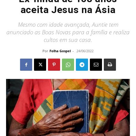
aceita Jesus na Ásia
Mesmo com idade avançada, Auntie tem
anunciado as Boas Novas para a família e realiza
cultos em sua casa.
Por
Folha Gospel
-
24/06/2022