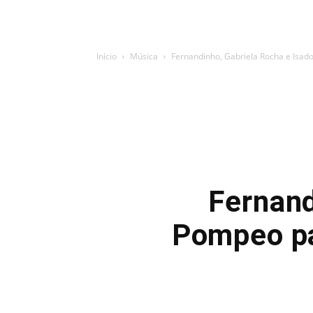
Início
Música
Fernandinho, Gabriela Rocha e Isado
Fernand
Pompeo pa