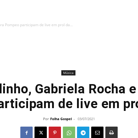
ra Pompeo participam de live em prol da...
Música
inho, Gabriela Rocha e
rticipam de live em pr
Por
Folha Gospel
-
03/07/2021