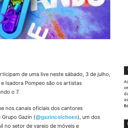
icipam de uma live neste sábado, 3 de julho,
A
 e Isadora Pompeo são os artistas
v
ndo o 7.
d
as
Ec
e nos canais oficiais dos cantores
 Grupo Gazin (
@gazincolchoes
), um dos
il no setor de varejo de móveis e