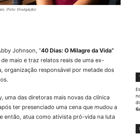
ais. (Foto: Divulgação)
Abby Johnson, “
40 Dias: O Milagre da Vida”
de maio e traz relatos reais de uma ex-
da, organização responsável por metade dos
os.
Es
no
y, uma das diretoras mais novas da clínica
do
 após ter presenciado uma cena que mudou a
Gá
 então, atua como ativista pró-vida na luta