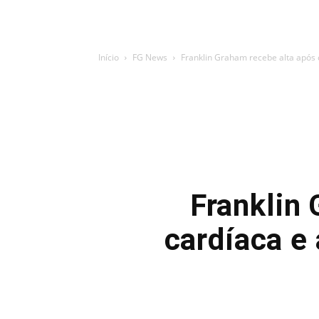
Início
FG News
Franklin Graham recebe alta após c
Franklin 
cardíaca e