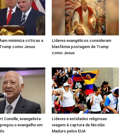
aham minimiza críticas a
Líderes evangélicos consideram
 Trump como Jesus
blasfêmia postagem de Trump
como Jesus
t Cunville, evangelista
Líderes e entidades religiosas
 pregou o evangelho em
reagem à captura de Nicolás
do
Maduro pelos EUA