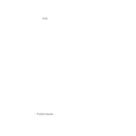
Ads
- Publicidade -