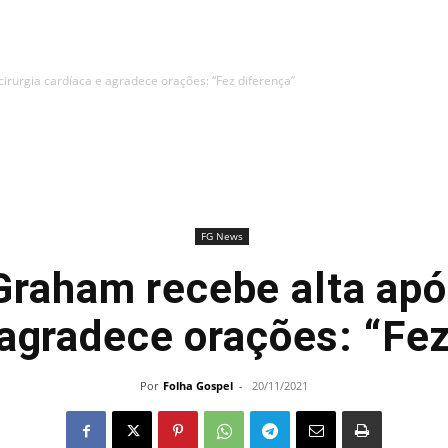
irurgia cardíaca e agradece orações: “Fez diferença”
FG News
Graham recebe alta apó
 agradece orações: “Fez
Por
Folha Gospel
-
20/11/2021