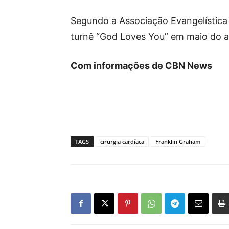
Segundo a Associação Evangelística B
turnê “God Loves You” em maio do 
Com informações de CBN News
TAGS
cirurgia cardíaca
Franklin Graham