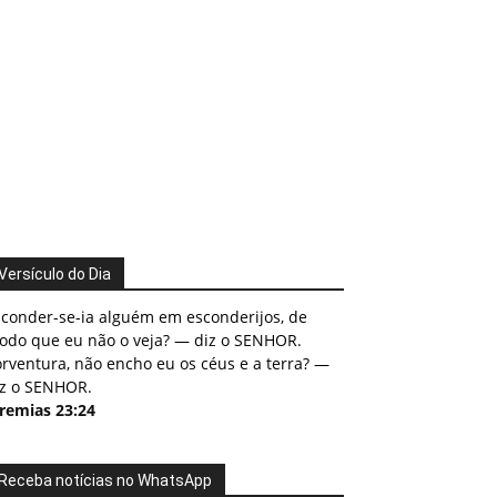
Versículo do Dia
sconder-se-ia alguém em esconderijos, de
odo que eu não o veja? — diz o SENHOR.
rventura, não encho eu os céus e a terra? —
iz o SENHOR.
eremias 23:24
Receba notícias no WhatsApp