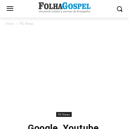
Início
FG News
FG News
Google, Youtube,