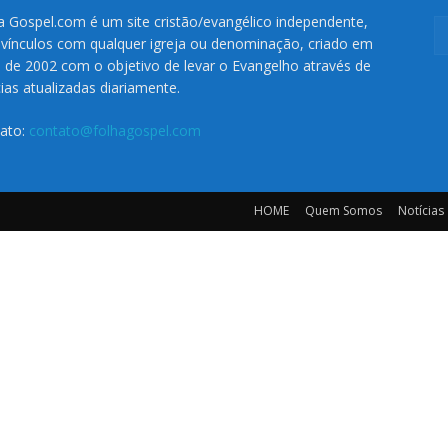
a Gospel.com é um site cristão/evangélico independente,
vínculos com qualquer igreja ou denominação, criado em
o de 2002 com o objetivo de levar o Evangelho através de
cias atualizadas diariamente.
ato:
contato@folhagospel.com
HOME
Quem Somos
Notícias