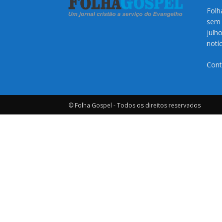
Folh
sem 
julh
notí
Cont
© Folha Gospel - Todos os direitos reservados