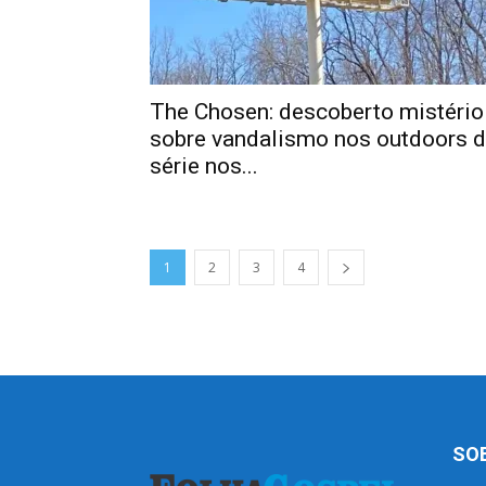
The Chosen: descoberto mistério
sobre vandalismo nos outdoors 
série nos...
1
2
3
4
SO