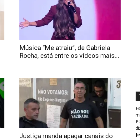
Música “Me atraiu”, de Gabriela
Rocha, está entre os vídeos mais...
Es
m
Po
d
J
Justiça manda apagar canais do