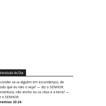
Versículo do Dia
conder-se-ia alguém em esconderijos, de
odo que eu não o veja? — diz o SENHOR.
rventura, não encho eu os céus e a terra? —
iz o SENHOR.
eremias 23:24