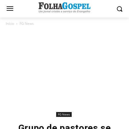
Início
FG News
FG News
Grupo de pastores se