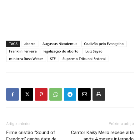
TAGS
aborto
Augustus Nicodemus
Coalizão pelo Evangelho
Franklin Ferreira
legalização do aborto
Luiz Sayão
ministra Rosa Weber
STF
Supremo Tribunal Federal
Artigo anterior
Próximo artigo
Filme cristão “Sound of
Cantor Kaiky Mello recebe alta
Freedom” ganha data de
após 4 meses internado