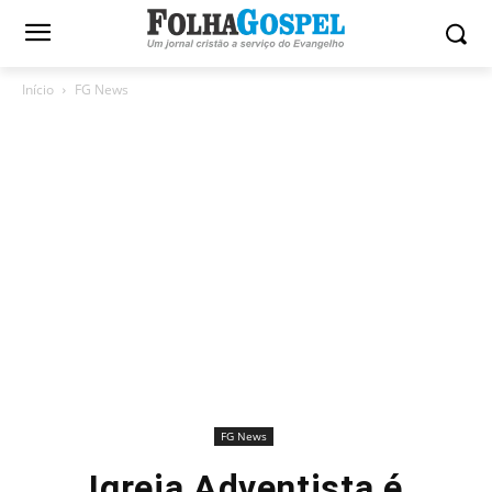
Início
FG News
FG News
Igreja Adventista é