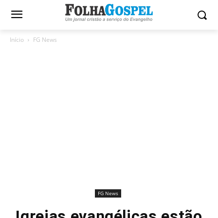
Início
FG News
FG News
Igrejas evangélicas estão