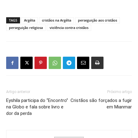
TAGS
Argélia
cristãos na Argélia
perseguição aos cristãos
perseguição religiosa
violência contra cristãos
Artigo anterior
Próximo artigo
Eyshila participa do “Encontro”
Cristãos são forçados a fugir
na Globo e fala sobre livro e
em Mianmar
dor da perda