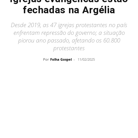
fechadas na Argélia
Desde 2019, as 47 igrejas protestantes no país
enfrentam repressão do governo; a situação
piorou ano passado, afetando os 60.800
protestantes
Por
Folha Gospel
-
11/02/2025